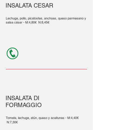
INSALATA CESAR
Lechuga, pollo, picatostes, anchoas, queso parmesano y
salsa césar - M:4,80€ N:8,45€
INSALATA DI
FORMAGGIO
Tomate, lechuga, atún, queso y aceitunas - M:4,40€
N:7,30€