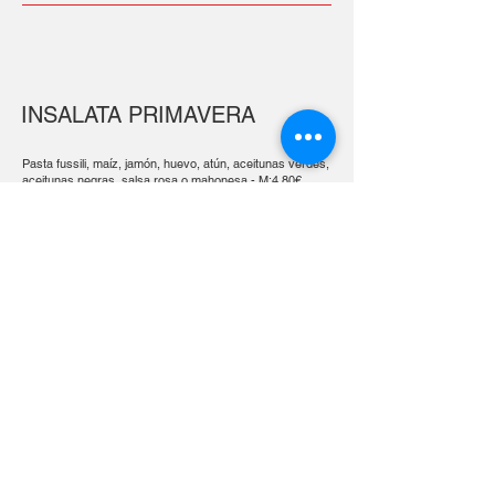
INSALATA PRIMAVERA
Pasta fussili, maíz, jamón, huevo, atún, aceitunas verdes,
aceitunas negras, salsa rosa o mahonesa - M:4,80€
N:8,50€
INSALATA TUTTO